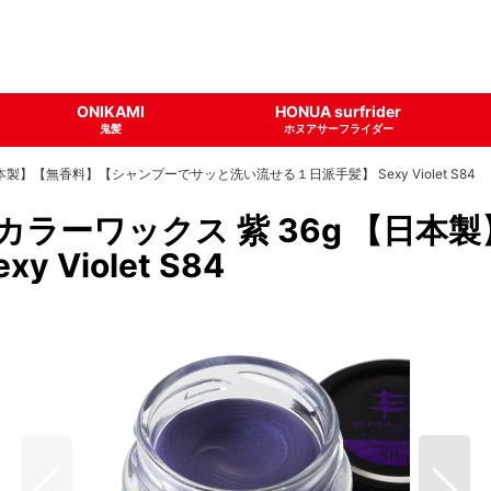
ONIKAMI
HONUA surfrider
鬼髪
ホヌアサーフライダー
本製】【無香料】【シャンプーでサッと洗い流せる１日派手髪】 Sexy Violet S84
 カラーワックス 紫 36g 【日
Violet S84