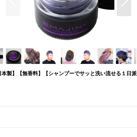
日本製】【無香料】【シャンプーでサッと洗い流せる１日派手髪】 S