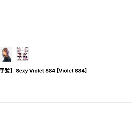
exy Violet S84
[
Violet S84
]