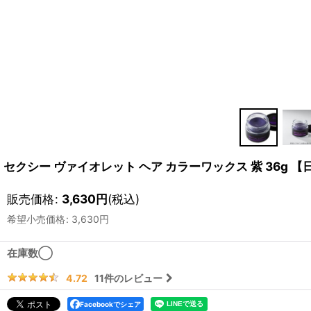
セクシー ヴァイオレット ヘア カラーワックス 紫 36g 【
販売価格
:
3,630
円
(税込)
希望小売価格
:
3,630
円
在庫数◯
11
件のレビュー
4.72
Facebookでシェア