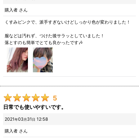
購入者
さん
くすみピンクで、派手すぎないけどしっかり色が変わりました！
服などは汚れず、つけた後サラッとしていました！
落とすのも簡単でとても良かったです🎶
5
日常でも使いやすいです。
2021
03
31
12:58
年
月
日
購入者
さん