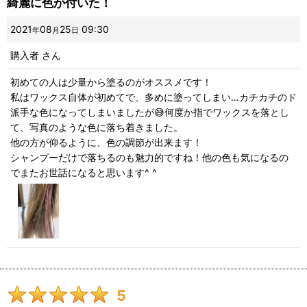
綺麗に色が付いた！
星の数
:
2021
08
25
09:30
年
月
日
購入者
さん
並び順
:
初めての人は少量から塗るのがオススメです！
私はワックス自体が初めてで、多めに塗ってしまい…カチカチのド
絞り込む
派手な色になってしまいましたが😅何度か指でワックスを落とし
て、写真のような色に落ち着きました。
他の方が仰るように、色の調節が出来ます！
シャンプーだけで落ちるのも魅力的ですね！他の色も気になるの
でまたお世話になると思います^ ^
5