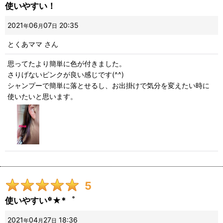
使いやすい！
2021
06
07
20:35
年
月
日
とくあママ
さん
思ってたより簡単に色が付きました。
さりげないピンクが良い感じです(^^)
シャンプーで簡単に落とせるし、お出掛けで気分を変えたい時に
使いたいと思います。
5
使いやすい꙳★*゜
2021
04
27
18:36
年
月
日