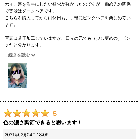
元々、髪を派手にしたい欲求が強かったのですが、勤め先の関係
で普段はダークヘアです。
こちらを購入してからは休日も、手軽にピンクヘアを楽しめてい
ます。
写真は若干加工していますが、日光の元でも（少し薄めの）ピン
クだと分かります。
写真だと色映えが若干劣るので、フィルター加工をすれば色がハ
...
続きを読む
ッキリでるのでおススメです。
個人的には休日のリフレッシュに持ってこいのアイテムで、今後
は他の色とも組み合わせて使っていきたいです。
5
色の濃さ調節できると思います！
2021
02
04
18:09
年
月
日