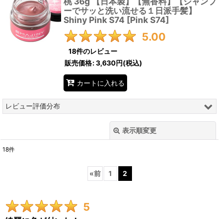
桃 36g 【日本製】【無香料】【シャンプ
ーでサッと洗い流せる１日派手髪】
Shiny Pink S74
[
Pink S74
]
5.00
18
件のレビュー
販売価格
:
3,630円
(税込)
カートに入れる
レビュー評価分布
18
件
表示順変更
閉じる
0
件
18
件
0
件
レビュー検索
:
0
件
«
前
1
2
期間
:
0
件
5
画像
: