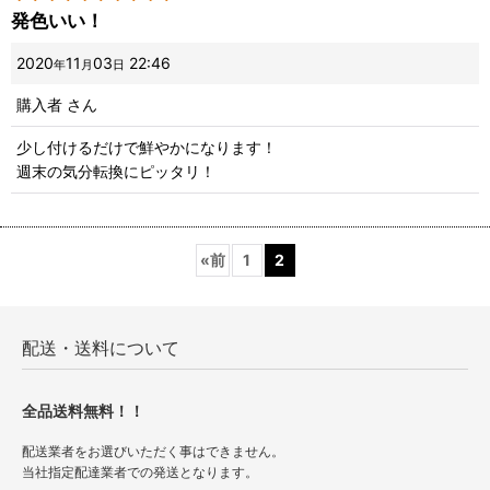
発色いい！
2020
11
03
22:46
年
月
日
購入者
さん
少し付けるだけで鮮やかになります！
週末の気分転換にピッタリ！
«
前
1
2
配送・送料について
全品送料無料！！
配送業者をお選びいただく事はできません。
当社指定配達業者での発送となります。