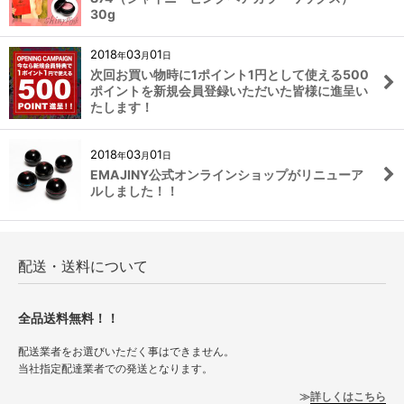
30g
2018
03
01
年
月
日
次回お買い物時に1ポイント1円として使える500
ポイントを新規会員登録いただいた皆様に進呈い
たします！
2018
03
01
年
月
日
EMAJINY公式オンラインショップがリニューア
ルしました！！
配送・送料について
全品送料無料！！
配送業者をお選びいただく事はできません。
当社指定配達業者での発送となります。
詳しくはこちら