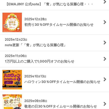
【EMAJINY 公式note】「青」が気になる深層心理・・・
2025
12
28
年
月
日
初売り30％OFFタイムセール開催のお知らせ
2025
12
23
年
月
日
note更新「「青」が気になる深層心理」
2025
11
06
年
月
日
1万円以上のご購入で1,000円オフのお知らせ
2025
10
13
年
月
日
ハロウィン30％OFFタイムセール開催のお知らせ
2025
09
08
年
月
日
敬老の日30％OFFタイムセール開催のお知らせ