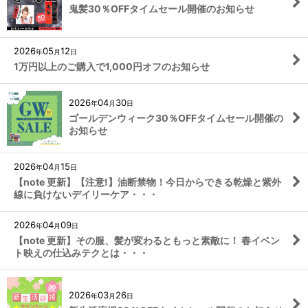
鬼髪30％OFFタイムセール開催のお知らせ
2026
05
12
年
月
日
1万円以上のご購入で1,000円オフのお知らせ
2026
04
30
年
月
日
ゴールデンウィーク30％OFFタイムセール開催の
お知らせ
2026
04
15
年
月
日
【note 更新】【注意!】油断禁物！今日からできる乾燥と紫外
線に負けないデイリーケア・・・
2026
04
09
年
月
日
【note 更新】その服、髪が変わるともっと素敵に！ 春イベン
ト映えの仕込みテクとは・・・
2026
03
26
年
月
日