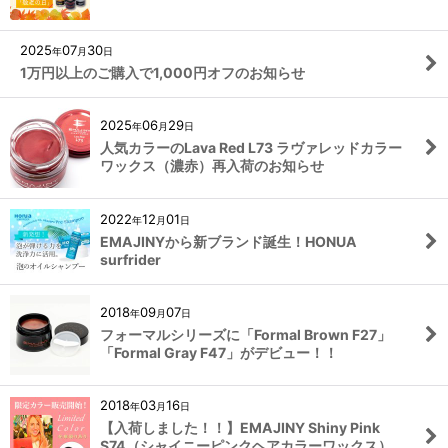
2025
07
30
年
月
日
1万円以上のご購入で1,000円オフのお知らせ
2025
06
29
年
月
日
人気カラーのLava Red L73 ラヴァレッドカラー
ワックス（濃赤）再入荷のお知らせ
2022
12
01
年
月
日
EMAJINYから新ブランド誕生！HONUA
surfrider
2018
09
07
年
月
日
フォーマルシリーズに「Formal Brown F27」
「Formal Gray F47」がデビュー！！
2018
03
16
年
月
日
【入荷しました！！】EMAJINY Shiny Pink
S74（シャイニーピンクヘアカラーワックス）