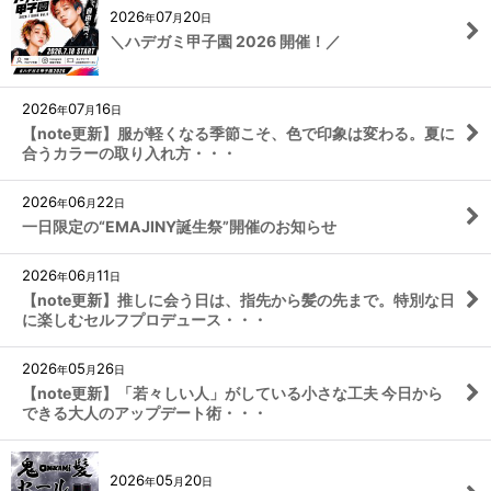
2026
07
20
年
月
日
＼ハデガミ甲子園 2026 開催！／
2026
07
16
年
月
日
【note更新】服が軽くなる季節こそ、色で印象は変わる。夏に
合うカラーの取り入れ方・・・
2026
06
22
年
月
日
一日限定の“EMAJINY誕生祭”開催のお知らせ
2026
06
11
年
月
日
【note更新】推しに会う日は、指先から髪の先まで。特別な日
に楽しむセルフプロデュース・・・
2026
05
26
年
月
日
【note更新】「若々しい人」がしている小さな工夫 今日から
できる大人のアップデート術・・・
2026
05
20
年
月
日