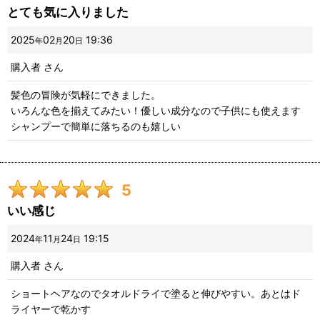
とても気に入りました
2025
02
20
19:36
年
月
日
購入者
さん
髪色の冒険が気軽にできました。
いろんな色を揃えてみたい！優しい成分なので子供にも使えます
シャンプーで簡単に落ちるのも嬉しい
5
いい感じ
2024
11
24
19:15
年
月
日
購入者
さん
ショートヘアなのでタオルドライで塗ると伸びやすい。あとはド
ライヤーで乾かす