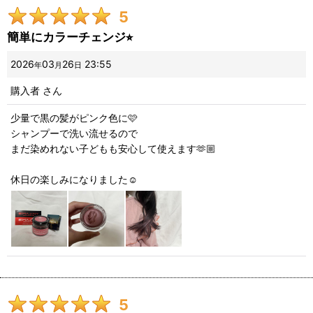
5
星の数
:
簡単にカラーチェンジ⭐︎
並び順
:
2026
03
26
23:55
年
月
日
購入者
さん
絞り込む
少量で黒の髪がピンク色に🩷
シャンプーで洗い流せるので
まだ染めれない子どもも安心して使えます🫶🏼
休日の楽しみになりました☺️
5