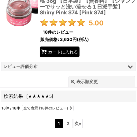
桃 36g 【日本製】【無香料】【シャンプ
ーでサッと洗い流せる１日派手髪】
Shiny Pink S74
[
Pink S74
]
5.00
18
件のレビュー
販売価格
:
3,630円
(税込)
カートに入れる
レビュー評価分布
18
件
表示順変更
閉じる
0
件
検索結果
[
★★★★★5
]
0
件
レビュー検索
:
0
件
18
件
/
18
件
全て表示
(18件のレビュー)
期間
:
0
件
1
2
次
»
画像
: