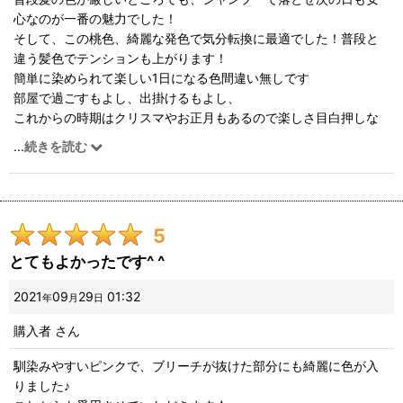
心なのが一番の魅力でした！
そして、この桃色、綺麗な発色で気分転換に最適でした！普段と
違う髪色でテンションも上がります！
簡単に染められて楽しい1日になる色間違い無しです
部屋で過ごすもよし、出掛けるもよし、
これからの時期はクリスマやお正月もあるので楽しさ目白押しな
気がしてます
...
続きを読む
5
とてもよかったです^ ^
2021
09
29
01:32
年
月
日
購入者
さん
馴染みやすいピンクで、ブリーチが抜けた部分にも綺麗に色が入
りました♪