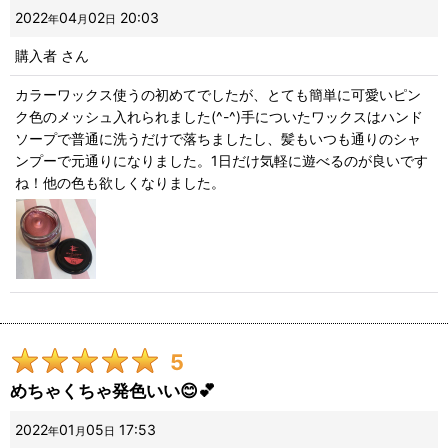
2022
04
02
20:03
年
月
日
購入者
さん
カラーワックス使うの初めてでしたが、とても簡単に可愛いピン
ク色のメッシュ入れられました(^-^)手についたワックスはハンド
ソープで普通に洗うだけで落ちましたし、髪もいつも通りのシャ
ンプーで元通りになりました。1日だけ気軽に遊べるのが良いです
ね！他の色も欲しくなりました。
5
めちゃくちゃ発色いい😊💕
2022
01
05
17:53
年
月
日