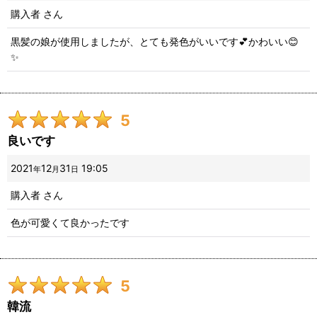
購入者
さん
黒髪の娘が使用しましたが、とても発色がいいです💕かわいい😊
✨
5
良いです
2021
12
31
19:05
年
月
日
購入者
さん
色が可愛くて良かったです
5
韓流