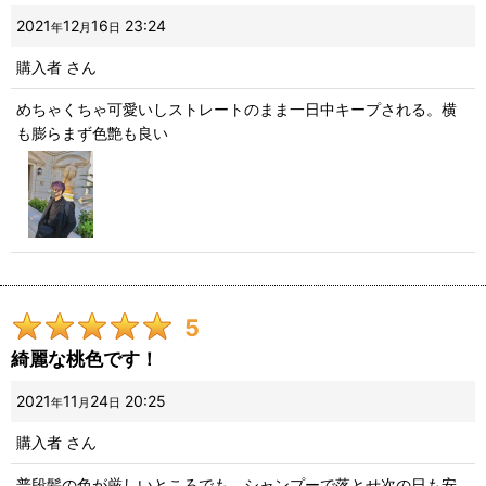
2021
12
16
23:24
年
月
日
購入者
さん
めちゃくちゃ可愛いしストレートのまま一日中キープされる。横
も膨らまず色艶も良い
5
綺麗な桃色です！
2021
11
24
20:25
年
月
日
購入者
さん
普段髪の色が厳しいところでも、シャンプーで落とせ次の日も安