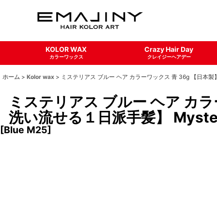
KOLOR WAX
Crazy Hair Day
カラーワックス
クレイジーヘアデー
ホーム
>
Kolor wax
>
ミステリアス ブルー ヘア カラーワックス 青 36g 【日本製】
ミステリアス ブルー ヘア カ
洗い流せる１日派手髪】 Mysterio
[
Blue M25
]