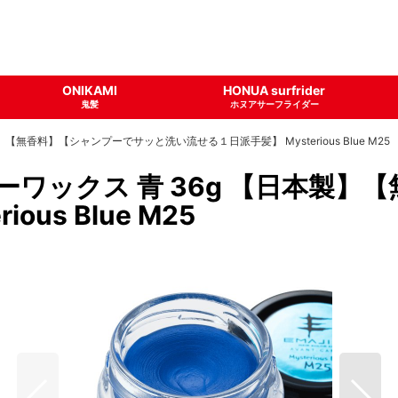
ONIKAMI
HONUA surfrider
鬼髪
ホヌアサーフライダー
【無香料】【シャンプーでサッと洗い流せる１日派手髪】 Mysterious Blue M25
ラーワックス 青 36g 【日本製
us Blue M25