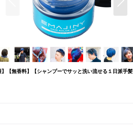
製】【無香料】【シャンプーでサッと洗い流せる１日派手髪】 Myst