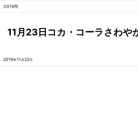
2019年
11月23日コカ・コーラさわ
2019
11
22
年
月
日