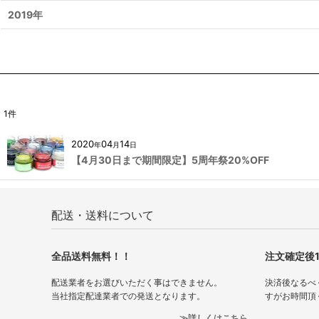
2019年
1
件
2020
04
14
年
月
日
【4月30日まで期間限定】5周年祭20%OFF
配送・送料について
全品送料無料！！
注文確定後
配送業者をお選びいただく事はできません。
決済後なるべ
当社指定配達業者での発送となります。
すがお時間頂
詳しくはこちら