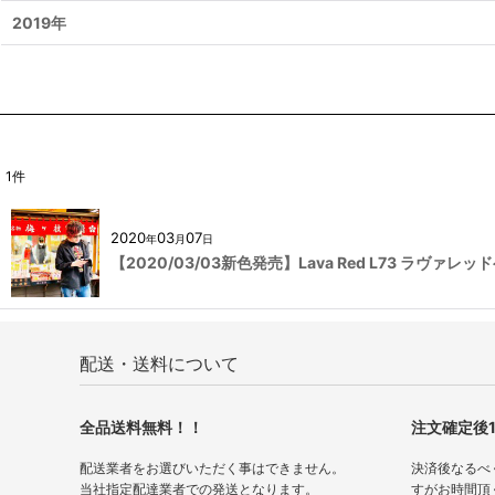
2019年
1
件
2020
03
07
年
月
日
【2020/03/03新色発売】Lava Red L73 ラヴ
配送・送料について
全品送料無料！！
注文確定後
配送業者をお選びいただく事はできません。
決済後なるべ
当社指定配達業者での発送となります。
すがお時間頂