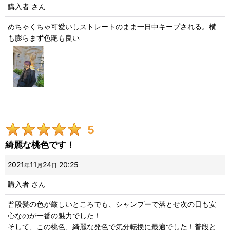
購入者
さん
めちゃくちゃ可愛いしストレートのまま一日中キープされる。横
も膨らまず色艶も良い
5
綺麗な桃色です！
2021
11
24
20:25
年
月
日
購入者
さん
普段髪の色が厳しいところでも、シャンプーで落とせ次の日も安
心なのが一番の魅力でした！
そして、この桃色、綺麗な発色で気分転換に最適でした！普段と