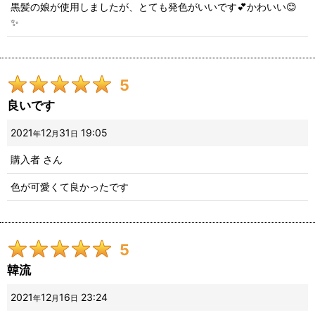
黒髪の娘が使用しましたが、とても発色がいいです💕かわいい😊
✨
5
良いです
2021
12
31
19:05
年
月
日
購入者
さん
色が可愛くて良かったです
5
韓流
2021
12
16
23:24
年
月
日