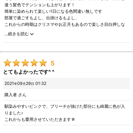
違う髪色でテンションも上がります！
簡単に染められて楽しい1日になる色間違い無しです
部屋で過ごすもよし、出掛けるもよし、
これからの時期はクリスマやお正月もあるので楽しさ目白押しな
気がしてます
...
続きを読む
5
とてもよかったです^ ^
2021
09
29
01:32
年
月
日
購入者
さん
馴染みやすいピンクで、ブリーチが抜けた部分にも綺麗に色が入
りました♪
これからも愛用させていただきます☆