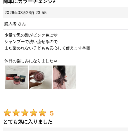
簡単にカラーチェンジ⭐︎
星の数
:
2026
03
26
23:55
年
月
日
購入者
さん
並び順
:
少量で黒の髪がピンク色に🩷
シャンプーで洗い流せるので
絞り込む
まだ染めれない子どもも安心して使えます🫶🏼
休日の楽しみになりました☺️
5
とても気に入りました