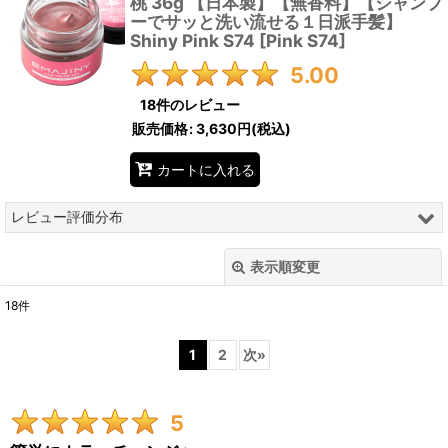
桃 36g 【日本製】【無香料】【シャンプ
ーでサッと洗い流せる１日派手髪】
Shiny Pink S74
[
Pink S74
]
5.00
18
件のレビュー
販売価格
:
3,630円
(税込)
カートに入れる
レビュー評価分布
18
件
表示順変更
閉じる
0
件
18
件
0
件
レビュー検索
:
0
件
1
2
次
»
期間
:
0
件
5
画像
: