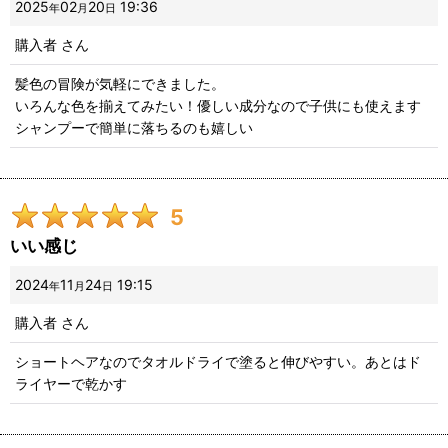
2025
02
20
19:36
年
月
日
購入者
さん
髪色の冒険が気軽にできました。
いろんな色を揃えてみたい！優しい成分なので子供にも使えます
シャンプーで簡単に落ちるのも嬉しい
5
いい感じ
2024
11
24
19:15
年
月
日
購入者
さん
ショートヘアなのでタオルドライで塗ると伸びやすい。あとはド
ライヤーで乾かす