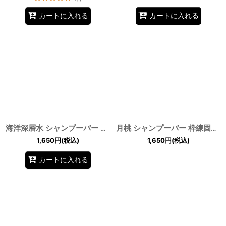
カートに入れる
カートに入れる
海洋深層水 シャンプーバー 枠練固形石鹸 コールドプロセス 久米島の深度612mからくみ上げた海洋深層水ベース by EMAJINY
月桃 シャンプーバー 枠練固形石鹼 コールドプロセス 石垣島産 by EMAJINY
1,650
円
(税込)
1,650
円
(税込)
カートに入れる