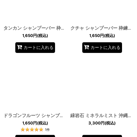
タンカン シャンプーバー 枠練固形石鹸 コールドプロセス 沖縄産 果実エキス by EMAJINY
クチャ シャンプーバー 枠練固形石鹼 コールドプロセス 沖縄産 by EMAJINY
1,650
円
(税込)
1,650
円
(税込)
カートに入れる
カートに入れる
ドラゴンフルーツ シャンプーバー 枠練固形石鹸 コールドプロセス 沖縄産 果肉エキス by EMAJINY
緑岩石 ミネラルミスト 沖縄県国頭郡今帰仁村産 ナキジンウォーター スキンミスト by EMAJINY
1,650
円
(税込)
3,300
円
(税込)
1
件