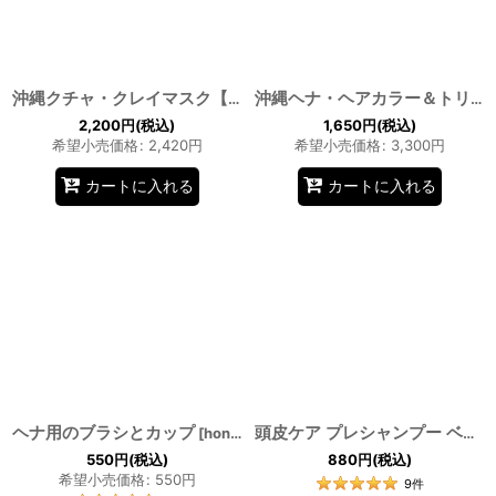
沖縄クチャ・クレイマスク【100%沖縄産】海シルト 洗顔泥パック 毛穴パック ピーリング 角質取りホヌアサーフライダー by EMAJINY
沖縄ヘナ・ヘアカラー＆トリートメント オーガニック ヘナ ダメージヘア 無添加 敏感肌 自然由来 ギフト【沖縄産】 ホヌアサーフライダー by EMAJINY
2,200
円
(税込)
1,650
円
(税込)
希望小売価格
:
2,420
円
希望小売価格
:
3,300
円
カートに入れる
カートに入れる
ヘナ用のブラシとカップ
[
honua_brush_cup
]
頭皮ケア プレシャンプー ベースに国産のコメヌカ油、更に済州島産を主としたオーガニックのツバキ種子油を使用。オイルの泡がはじけながら汚れや皮脂を浮き上がらせて洗浄し、頭皮の健全化を助けます。 週に一度の頭皮ケア スカルププレシャンプー by EMAJINY
550
円
(税込)
880
円
(税込)
希望小売価格
:
550
円
9
件