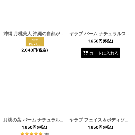
絞り込む
沖縄 月桃美人 沖縄の自然が育んだこだわりの月桃パウダー | 沖縄ハーブ 沖縄県産の月桃の力をそのまま活かし 現地工場で丁寧に製造 自然そのままをお届けします by EMAJINY
ヤラブ バーム ナチュラルスキンケア 黒島産 ヤラブオイル タマヌオイル テリハボクオイル by EMAJINY
1,650
円
(税込)
2,640
円
(税込)
カートに入れる
月桃の葉 バーム ナチュラルスキンケア 石垣島産 グリーンベルト 月桃精油 by EMAJINY
ヤラブ フェイス＆ボディソープバー 枠練固形石鹼 コールドプロセス 黒島産 ヤラブ（テリハボク タマヌ）油粕 by EMAJINY
1,650
円
(税込)
1,650
円
(税込)
1
件