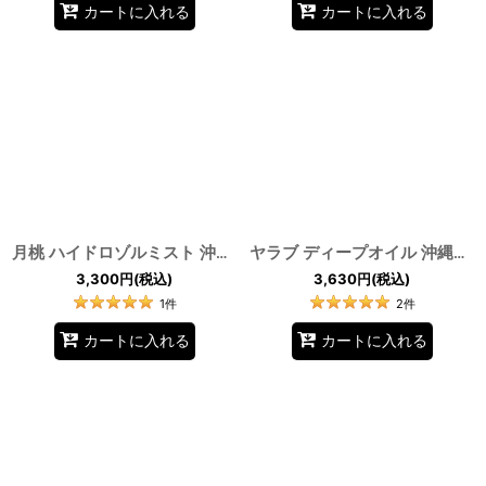
カートに入れる
カートに入れる
月桃 ハイドロゾルミスト 沖縄県国頭郡今帰仁村産 月の葉水 スキンミスト by EMAJINY
ヤラブ ディープオイル 沖縄産 ヤラブオイル タマヌオイル テリハボクオイル ホヌアサーフライダー by EMAJINY
3,300
円
(税込)
3,630
円
(税込)
1
件
2
件
カートに入れる
カートに入れる